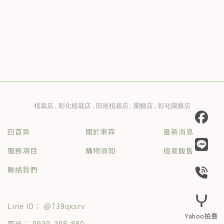
植栽店
彰化植栽店
田尾植栽店
園藝店
彰化園藝店
回首頁
關於東霖
最新消息
服務項目
購物須知
植栽販售
聯絡我們
@739qxsrv
0939-398-880