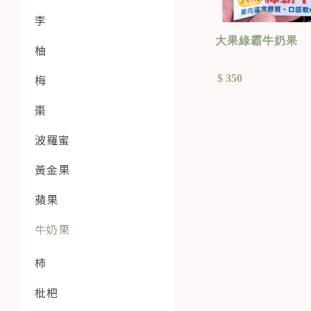
李
大果綠霸牛奶果
柚
$ 350
梅
棗
波羅蜜
黃金果
蘋果
牛奶果
柿
枇杷