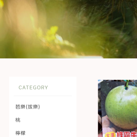
芭樂(拔樂)
桃
檸檬