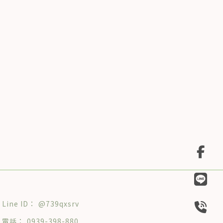
@739qxsrv
0939-398-880