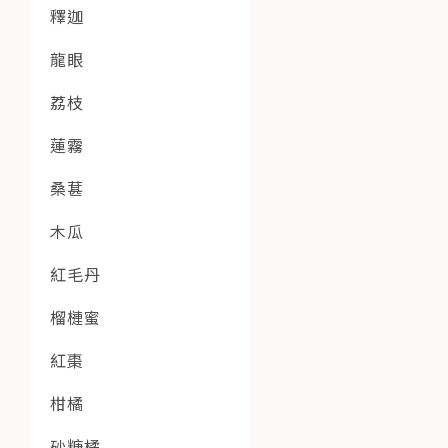
釋迦
龍眼
荔枝
蓮霧
桑葚
木瓜
紅毛丹
榴槤蜜
紅棗
柑橘
砂糖橘