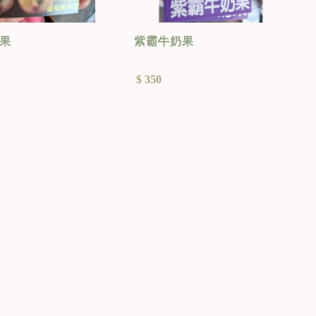
果
紫霸牛奶果
$ 350