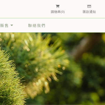
購物車
0
匯款通知
栽販售
聯絡我們